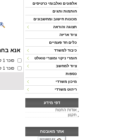
אלפונים ואלבומי כרטיסים
חותמות ותגים
מכונות חישוב ומחשבונים
תצוגה והוראה
ציוד אריזה
כלים חד פעמיים
אנא בחר
כיבוד למשרד
חומרי ניקוי ומוצרי טואלט
סוכר 1 ק"ג בשקית נייר
ציוד למחשב
סוכר 1 ק"ג בצנצנת פלסטיק
כספות
מיכון משרדי
ריהוט משרדי
דפי מידע
אודות החנות
תקנון
אתר מאובטח