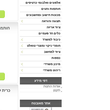
אלפונים ואלבומי כרטיסים
חותמות ותגים
מכונות חישוב ומחשבונים
תצוגה והוראה
ציוד אריזה
חותמת תאר
כלים חד פעמיים
כיבוד למשרד
חומרי ניקוי ומוצרי טואלט
ציוד למחשב
כספות
מיכון משרדי
ריהוט משרדי
דפי מידע
אודות החנות
תקנון
כרית לחותמ
אתר מאובטח