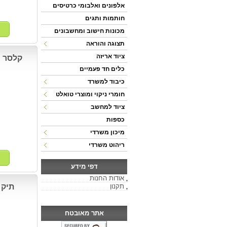
אלפונים ואלבומי כרטיסים
חותמות ותגים
מכונות חישוב ומחשבונים
תצוגה והוראה
ציוד אריזה
קלסר מ
כלים חד פעמיים
כיבוד למשרד
חומרי ניקוי ומוצרי טואלט
ציוד למחשב
כספות
מיכון משרדי
ריהוט משרדי
דפי מידע
אודות החנות
תקנון
תיק 
אתר מאובטח