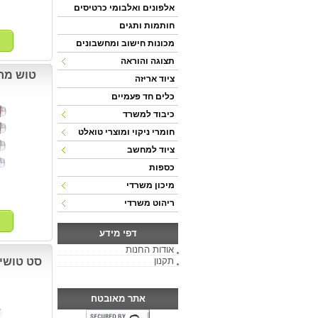
אלפונים ואלבומי כרטיסים
חותמות ותגים
מכונות חישוב ומחשבונים
תצוגה והוראה
ציוד אריזה
כלים חד פעמיים
כיבוד למשרד
חומרי ניקוי ומוצרי טואלט
ציוד למחשב
כספות
מיכון משרדי
ריהוט משרדי
דפי מידע
אודות החנות
תקנון
סט טושים לל
אתר מאובטח