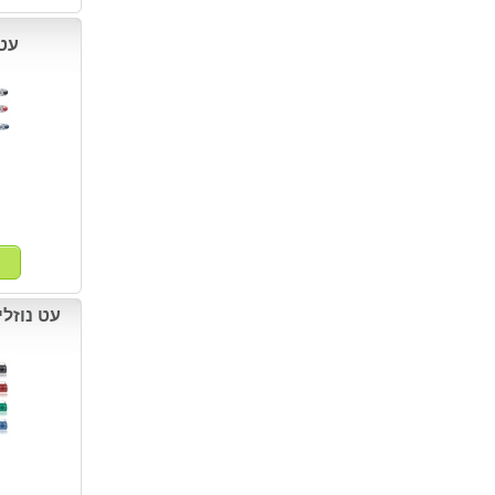
עט רול