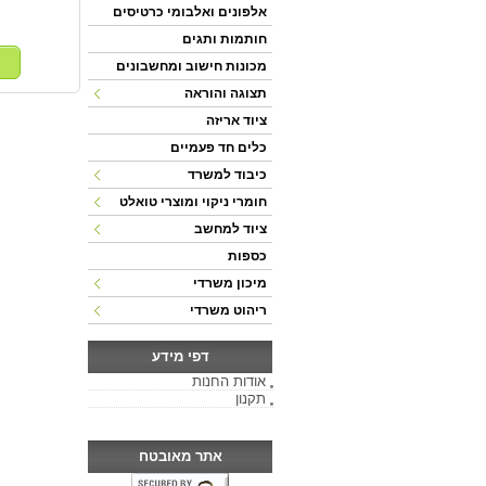
אלפונים ואלבומי כרטיסים
חותמות ותגים
מכונות חישוב ומחשבונים
תצוגה והוראה
ציוד אריזה
כלים חד פעמיים
כיבוד למשרד
חומרי ניקוי ומוצרי טואלט
ציוד למחשב
כספות
מיכון משרדי
ריהוט משרדי
דפי מידע
אודות החנות
תקנון
אתר מאובטח