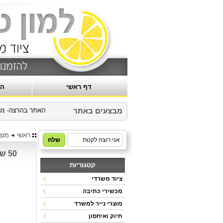
דף ראשי
הר
האתר בהרצה- נשמח
מבצעים באתר
ראשי
מוצר
50 שקפים PI4D3 ג'וליבר
קטגוריות
ציוד משרדי
מכשירי כתיבה
מוצרי נייר למשרד
תיוק ואיחסון